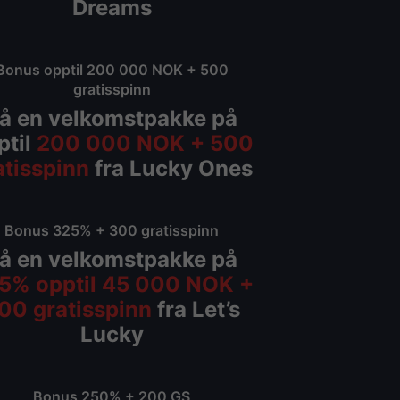
Dreams
Bonus opptil 200 000 NOK + 500
gratisspinn
å en velkomstpakke på
ptil
200 000 NOK + 500
atisspinn
fra Lucky Ones
Bonus 325% + 300 gratisspinn
å en velkomstpakke på
5% opptil 45 000 NOK +
00 gratisspinn
fra Let’s
Lucky
Bonus 250% + 200 GS