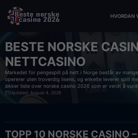
HVORDAN V
BESTE NORSKE CASIN
NETTCASINO
Markedet for pengespill på nett i Norge består av mange s
opererer uten troverdig lisens, og enkelte leverer spill 
sikker liste over norske casino 2026 som er verdt å vurd
Updated: August 4, 2026
TOPP 10 NORSKE CASINO –