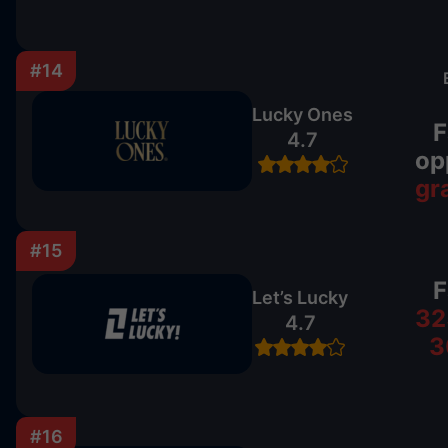
#14
Lucky Ones
F
4.7
op
gr
#15
F
Let’s Lucky
32
4.7
3
#16