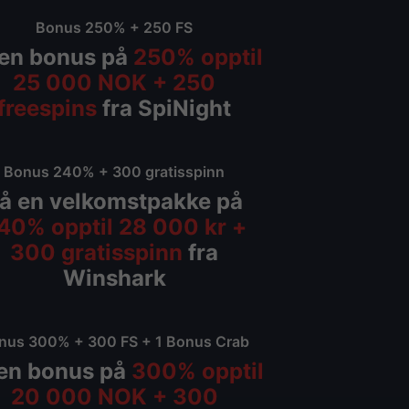
Bonus 250% + 250 FS
 en bonus på
250% opptil
25 000 NOK + 250
freespins
fra SpiNight
Bonus 240% + 300 gratisspinn
å en velkomstpakke på
40% opptil 28 000 kr +
300 gratisspinn
fra
Winshark
nus 300% + 300 FS + 1 Bonus Crab
 en bonus på
300% opptil
20 000 NOK + 300